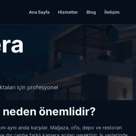
Ana Sayfa
Hizmetler
Blog
İletişim
era
ktaları için profesyonel
i neden önemlidir?
ını aynı anda karşılar. Mağaza, ofis, depo ve restoran
ve dış cephe farklı kamera açıları gerektirir. İş yerlerinde