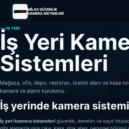
MİLAS GÜVENLİK
KAMERA SİSTEMLERİ
İŞ YERI
İş Yeri Kam
Sistemleri
Mağaza, ofis, depo, restoran, üretim alanı ve kasa no
kamera ve alarm kurulumu.
İş yerinde kamera sistem
İş yeri kamera sistemleri
güvenlik, denetim ve kayıt ihtiyac
gibi alanlarda giriş çıkış, kasa, stok alanı, personel bölümü 